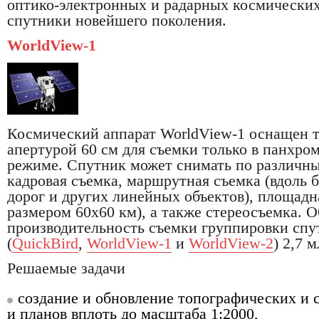
оптико-электронных и радарных космических а
спутники новейшего поколения.
WorldView-1
Космический аппарат WorldView-1 оснащен т
апертурой 60 см для съемки только в панхро
режиме. Спутник может снимать по различн
кадровая съемка, маршрутная съемка (вдоль 
дорог и других линейных объектов), площадн
размером 60х60 км), а также стереосъемка. 
производительность съемки группировки спут
(
QuickBird
,
WorldView-1
и
WorldView-2
) 2,7 м
Решаемые задачи
создание и обновление топографических и 
и планов вплоть до масштаба 1:2000,