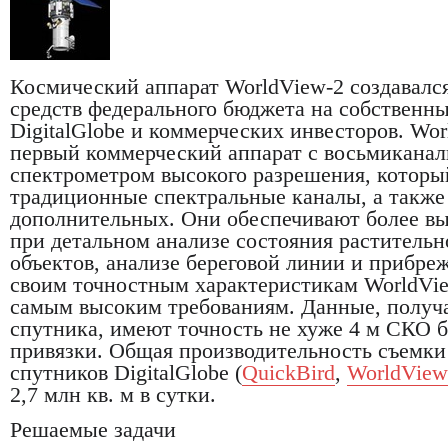
Космический аппарат WorldView-2 создавался
средств федерального бюджета на собственн
DigitalGlobe и коммерческих инвесторов. Wo
первый коммерческий аппарат с восьмикана
спектрометром высокого разрешения, которы
традиционные спектральные каналы, а также
дополнительных. Они обеспечивают более в
при детальном анализе состояния растительн
объектов, анализе береговой линии и прибре
своим точностным характеристикам WorldVie
самым высоким требованиям. Данные, получа
спутника, имеют точность не хуже 4 м СКО б
привязки. Общая производительность съемки
спутников DigitalGlobe (
QuickBird
,
WorldView
2,7 млн кв. м в сутки.
Решаемые задачи